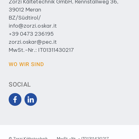
Zorzi Kältetechnik GmbH, Rennstallweg 36,
39012 Meran
BZ/Südtirol/
info@zorzi.oskar.it
+39 0473 236195
zorzi.oskar@pec.it
MwSt.-Nr.: IT01311430217
WO WIR SIND
SOCIAL
©
Zorzi Kältetechnik
MwSt.-Nr. - IT01311430217