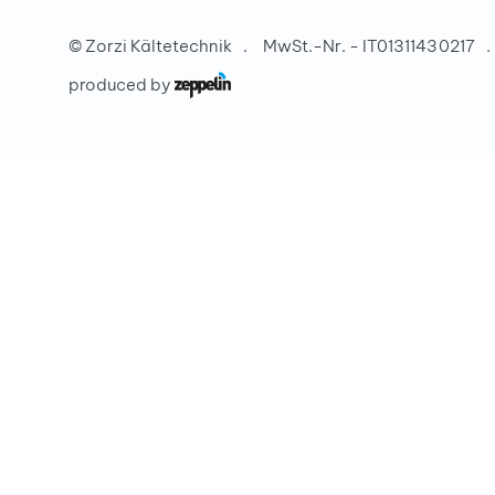
©
Zorzi Kältetechnik
MwSt.-Nr. - IT01311430217
produced by