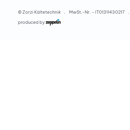
©
Zorzi Kältetechnik
MwSt.-Nr. - IT01311430217
produced by